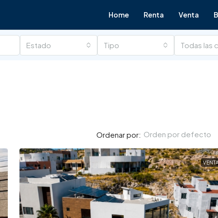
Home
Renta
Venta
B
Estado
Tipo
Todas las 
Orden por defecto
Ordenar por:
VENT