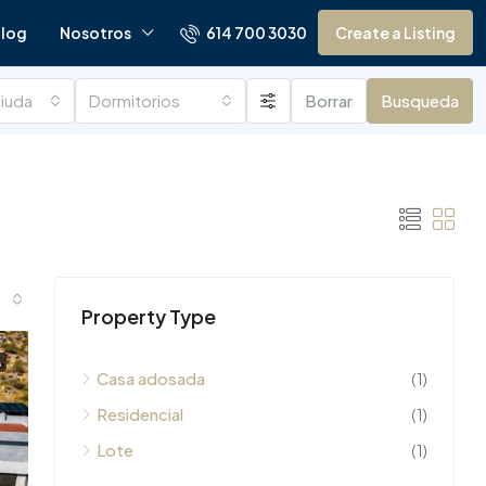
614 700 3030
log
Nosotros
Create a Listing
ciudades
Dormitorios
Borrar
Busqueda
Property Type
A
Casa adosada
(1)
Residencial
(1)
Lote
(1)