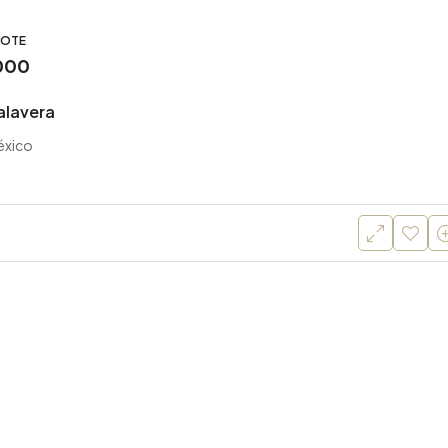
LOTE
000
alavera
éxico