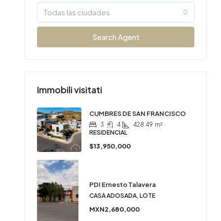
Todas las ciudades
Search Agent
Immobili visitati
CUMBRES DE SAN FRANCISCO
3
4
428.49
m²
RESIDENCIAL
$13,950,000
PDI Ernesto Talavera
CASA ADOSADA, LOTE
MXN2,680,000