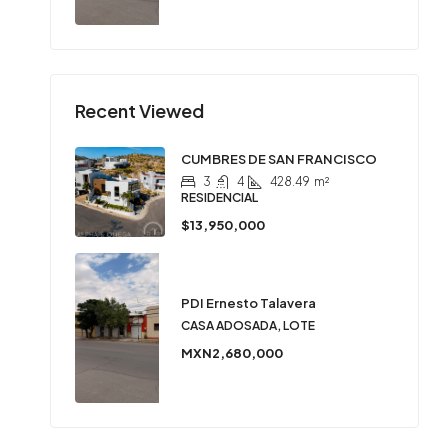
Recent Viewed
CUMBRES DE SAN FRANCISCO
3
4
428.49
m²
RESIDENCIAL
$13,950,000
PDI Ernesto Talavera
CASA ADOSADA, LOTE
MXN2,680,000