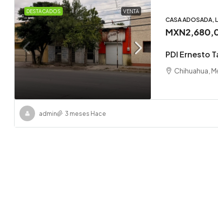
DESTACADOS
VENTA
CASA ADOSADA, 
MXN2,680,
PDI Ernesto T
Chihuahua, M
admin
3 meses Hace