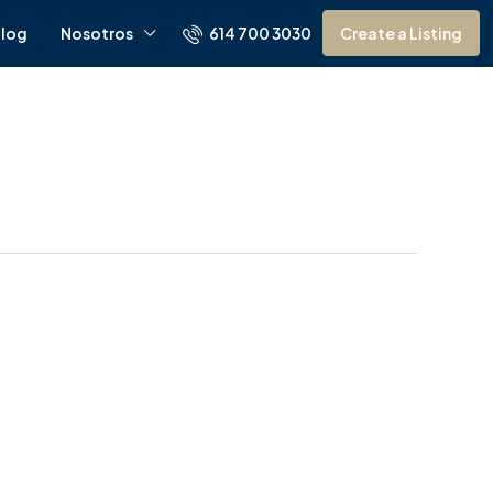
614 700 3030
log
Nosotros
Create a Listing