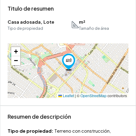
Titulo de resumen
Casa adosada, Lote
m²
Tipo de propiedad
Tamaño de área
+
−
Leaflet
|
©
OpenStreetMap
contributors
Resumen de descripción
Tipo de propiedad:
Terreno con construcción,