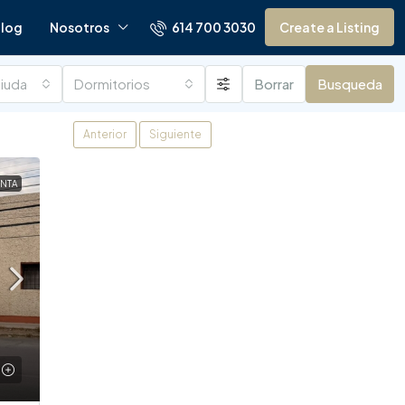
614 700 3030
log
Nosotros
Create a Listing
ciudades
Dormitorios
Borrar
Busqueda
Anterior
Siguiente
ENTA