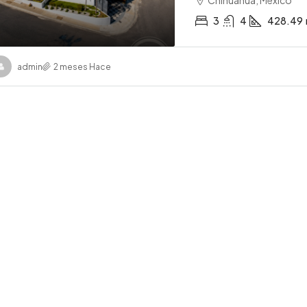
3
4
428.49
admin
2 meses Hace