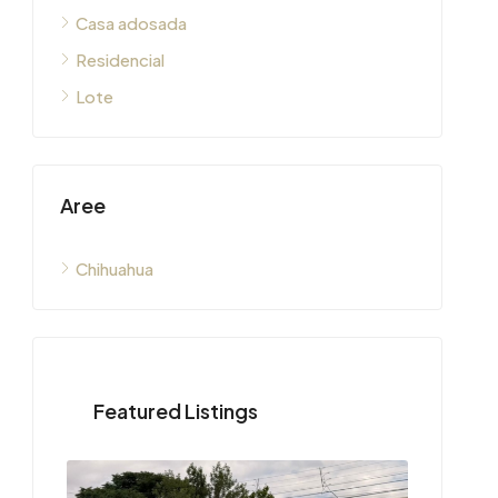
Casa adosada
Residencial
Lote
Aree
Chihuahua
Featured Listings