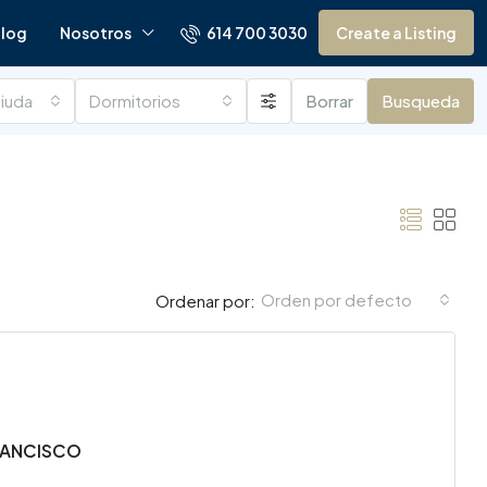
614 700 3030
log
Nosotros
Create a Listing
ciudades
Dormitorios
Borrar
Busqueda
Orden por defecto
Ordenar por:
RANCISCO