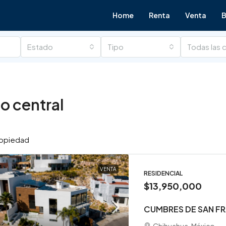
Home
Renta
Venta
B
Estado
Tipo
Todas las 
o central
ropiedad
VENTA
RESIDENCIAL
$13,950,000
CUMBRES DE SAN F
Chihuahua, México