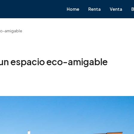
Home
Renta
Venta
B
co-amigable
 un espacio eco-amigable