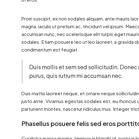
Proin suscipit, ex non sodales aliquam, ante mauris lao
magna, iaculis ut pretium ac, tincidunt vel ipsum. Ma
accumsan nunc, nec scelerisque elit turpis eget mauris.
sodales. Etiam posuere leo ut leo laoreet, a gravida dui 
condimentum est feugiat.
Duis mollis et sem sed sollicitudin. Donec
purus, quis rutrum mi accumsan nec.
Duis mattis laoreet neque, et ornare neque sollicitudi
justo ante. Vivamus egestas sodales est, eu rhoncus 
parturient montes, nascetur ridiculus mus. Integer tris
Phasellus posuere felis sed eros porttit
Curabitur massa magna, tempor in blandit id, porta in li