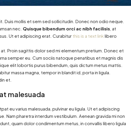
t. Duis mollis et sem sed sollicitudin. Donec non odio neque.
ccumsan nec.
Quisque bibendum orci ac nibh facilisis
, at
us. Ut et adipiscing erat. Curabitur
this is a text link
libero
n at. Proin sagittis dolor sed mi elementum pretium. Donec et
urna semper eu. Cum sociis natoque penatibus et magnis dis
tique elit lobortis purus bibendum, quis dictum metus mattis.
itur massa magna, tempor in blandit id, porta in ligula.
din et.
is at malesuada
utpat eu varius malesuada, pulvinar eu ligula. Ut et adipiscing
gue. Nam pharetra interdum vestibulum. Aenean gravida mi non
cidunt, quam dolor condimentum metus, in convallis libero ligula