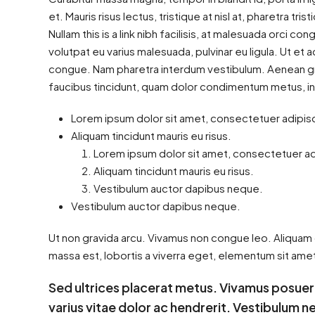
et. Mauris risus lectus, tristique at nisl at, pharetra tris
Nullam this is a link nibh facilisis, at malesuada orci co
volutpat eu varius malesuada, pulvinar eu ligula. Ut et 
congue. Nam pharetra interdum vestibulum. Aenean grav
faucibus tincidunt, quam dolor condimentum metus, in co
Lorem ipsum dolor sit amet, consectetuer adipisci
Aliquam tincidunt mauris eu risus.
Lorem ipsum dolor sit amet, consectetuer adi
Aliquam tincidunt mauris eu risus.
Vestibulum auctor dapibus neque.
Vestibulum auctor dapibus neque.
Ut non gravida arcu. Vivamus non congue leo. Aliquam d
massa est, lobortis a viverra eget, elementum sit amet
Sed ultrices placerat metus. Vivamus posuer
varius vitae dolor ac hendrerit. Vestibulum 