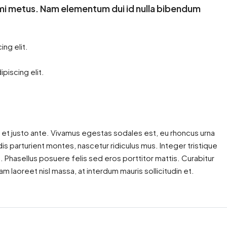
t mi metus. Nam elementum dui id nulla bibendum
ng elit.
piscing elit.
 et justo ante. Vivamus egestas sodales est, eu rhoncus urna
 parturient montes, nascetur ridiculus mus. Integer tristique
. Phasellus posuere felis sed eros porttitor mattis. Curabitur
am laoreet nisl massa, at interdum mauris sollicitudin et.