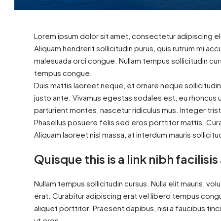
Lorem ipsum dolor sit amet, consectetur adipiscing eli
Aliquam hendrerit sollicitudin purus, quis rutrum mi a
malesuada orci congue. Nullam tempus sollicitudin curs
tempus congue.
Duis mattis laoreet neque, et ornare neque sollicitudi
justo ante. Vivamus egestas sodales est, eu rhoncus 
parturient montes, nascetur ridiculus mus. Integer tris
Phasellus posuere felis sed eros porttitor mattis. Curab
Aliquam laoreet nisl massa, at interdum mauris sollicitu
Quisque this is a link nibh facilis
Nullam tempus sollicitudin cursus. Nulla elit mauris, vol
erat. Curabitur adipiscing erat vel libero tempus con
aliquet porttitor. Praesent dapibus, nisi a faucibus tin
ut eros.