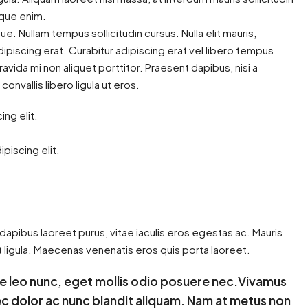
tique enim.
ngue. Nullam tempus sollicitudin cursus. Nulla elit mauris,
adipiscing erat. Curabitur adipiscing erat vel libero tempus
ida mi non aliquet porttitor. Praesent dapibus, nisi a
nvallis libero ligula ut eros.
ng elit.
piscing elit.
apibus laoreet purus, vitae iaculis eros egestas ac. Mauris
 ligula. Maecenas venenatis eros quis porta laoreet.
e leo nunc, eget mollis odio posuere nec.Vivamus
nec dolor ac nunc blandit aliquam. Nam at metus non