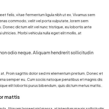
reet felis, vitae fermentum ligula nibh ut ex. Vivamus sem
ecenas commodo, velit vel porta vulputate, lorem sem
 Donec dictum elit vel nunc tristique, eu lobortis ante
ultricies. Morbi vehicula nulla eget elit mollis, at
 non odio neque. Aliquam hendrerit sollicitudin
n at. Proin sagittis dolor sed mi elementum pretium. Donec et
urna semper eu. Cum sociis natoque penatibus et magnis dis
tique elit lobortis purus bibendum, quis dictum metus mattis.
or mattis
gula. Aliquam laoreet nisl massa, at interdum mauris sollicitudin