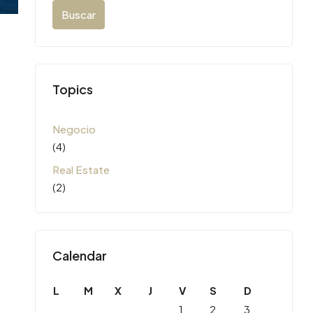
Buscar
Topics
Negocio
(4)
Real Estate
(2)
Calendar
L
M
X
J
V
S
D
1
2
3